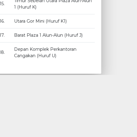
Timur Sebelah Utara Plaza Alun-Alun
15.
1 (Huruf K)
16.
Utara Gor Mini (Huruf K1)
17.
Barat Plaza 1 Alun-Alun (Huruf J)
Depan Komplek Perkantoran
18.
Cangakan (Huruf U)
dia Sosial