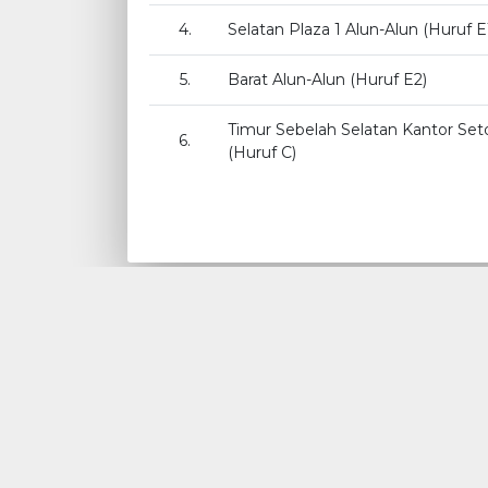
4.
Selatan Plaza 1 Alun-Alun (Huruf E
5.
Barat Alun-Alun (Huruf E2)
Timur Sebelah Selatan Kantor Set
6.
(Huruf C)
Dinas Perhubungan Kabupaten
Karanganyar
Jl. Nyi Ageng Karang No. 1 Karanganyar