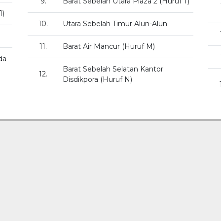
9.
Barat Sebelah Utara Plaza 2 (Huruf T)
1)
10.
Utara Sebelah Timur Alun-Alun
11.
Barat Air Mancur (Huruf M)
da
Barat Sebelah Selatan Kantor
12.
Disdikpora (Huruf N)
Tautan
Me
Kementrian Perhubungan Republik Indonesia
Pemerintah Kabupaten Karanganyar