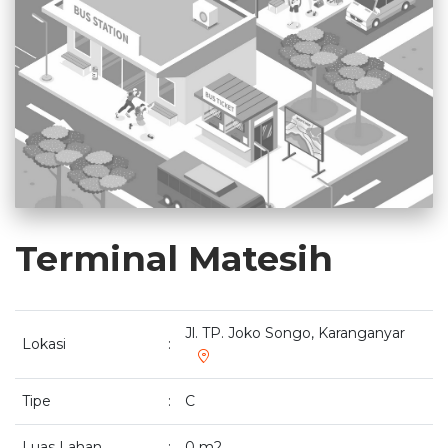
Terminal Matesih
Jl. TP. Joko Songo, Karanganyar
Lokasi
:
Tipe
:
C
Luas Lahan
:
0 m2